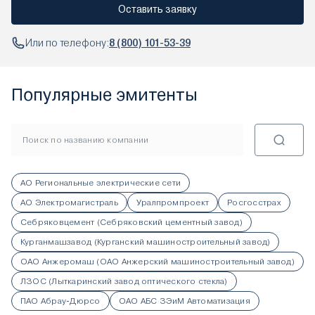
Оставить заявку
Или по телефону:
8 (800) 101-53-39
Популярные эмитенты
АО Региональные электрические сети
АО Электромагистраль
Уралпромпроект
Росгосстрах
Себряковцемент (Себряковский цементный завод)
Курганмашзавод (Курганский машиностроительный завод)
ОАО Анжеромаш (ОАО Анжерский машиностроительный завод)
ЛЗОС (Лыткаринский завод оптического стекла)
ПАО Абрау-Дюрсо
ОАО АБС ЗЭиМ Автоматизация