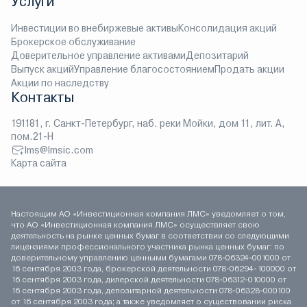
Услуги
Инвестиции во внебиржевые активы
Консолидация акций
Брокерское обслуживание
Доверительное управление активами
Депозитарий
Выпуск акций
Управление благосостоянием
Продать акции
Акции по наследству
Контакты
191181, г. Санкт-Петербург, наб. реки Мойки, дом 11, лит. А,
пом.21-Н
lms@lmsic.com
Карта сайта
Настоящим АО «Инвестиционная компания ЛМС» уведомляет о том,
что АО «Инвестиционная компания ЛМС» осуществляет свою
деятельность на рынке ценных бумаг в соответствии со следующими
лицензиями профессионального участника рынка ценных бумаг: по
доверительному управлению ценными бумагами 078-06324-001000 от
16 сентября 2003 года, брокерской деятельности 078-06294-100000 от
16 сентября 2003 года, дилерской деятельности 078-06312-010000 от
16 сентября 2003 года, депозитарной деятельности 078-06328-000100
от 16 сентября 2003 года; а также уведомляет о существовании риска