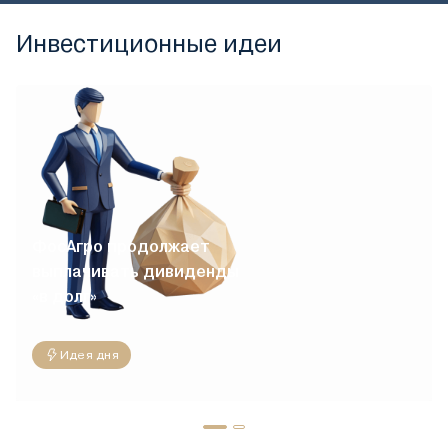
Инвестиционные идеи
ФосАгро продолжает
выплачивать дивиденды
«в долг»
Идея дня