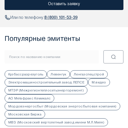
Оставить заявку
Или по телефону:
8 (800) 101-53-39
Популярные эмитенты
Кузбассразрезуголь
Левенгук
Ленгазспецстрой
Электромашиностроительный завод ЛЕПСЕ
М.видео
МТЭР (Межрегионтеплосетьэнергоремонт)
АО Метафракс Кемикалс
Мордовэнергосбыт (Мордовская энергосбытовая компания)
Московская Биржа
МВЗ (Московский вертолетный завод имени М.Л.Миля)