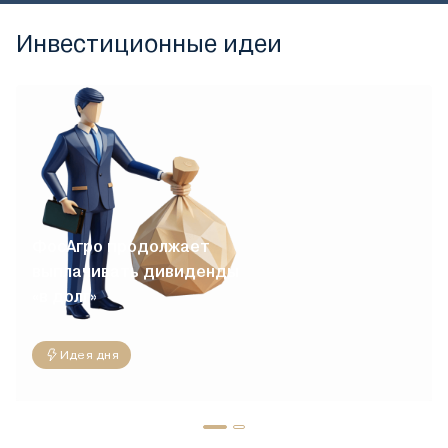
Инвестиционные идеи
ФосАгро продолжает
выплачивать дивиденды
«в долг»
Идея дня