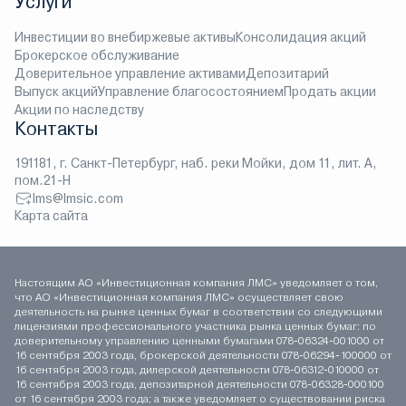
Услуги
Инвестиции во внебиржевые активы
Консолидация акций
Брокерское обслуживание
Доверительное управление активами
Депозитарий
Выпуск акций
Управление благосостоянием
Продать акции
Акции по наследству
Контакты
191181, г. Санкт-Петербург, наб. реки Мойки, дом 11, лит. А,
пом.21-Н
lms@lmsic.com
Карта сайта
Настоящим АО «Инвестиционная компания ЛМС» уведомляет о том,
что АО «Инвестиционная компания ЛМС» осуществляет свою
деятельность на рынке ценных бумаг в соответствии со следующими
лицензиями профессионального участника рынка ценных бумаг: по
доверительному управлению ценными бумагами 078-06324-001000 от
16 сентября 2003 года, брокерской деятельности 078-06294-100000 от
16 сентября 2003 года, дилерской деятельности 078-06312-010000 от
16 сентября 2003 года, депозитарной деятельности 078-06328-000100
от 16 сентября 2003 года; а также уведомляет о существовании риска