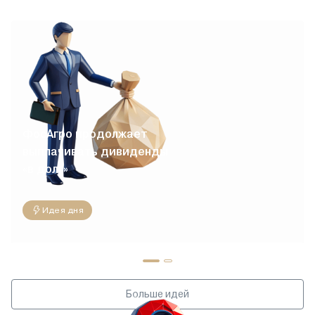
ФосАгро продолжает
выплачивать дивиденды
«в долг»
Идея дня
Больше идей