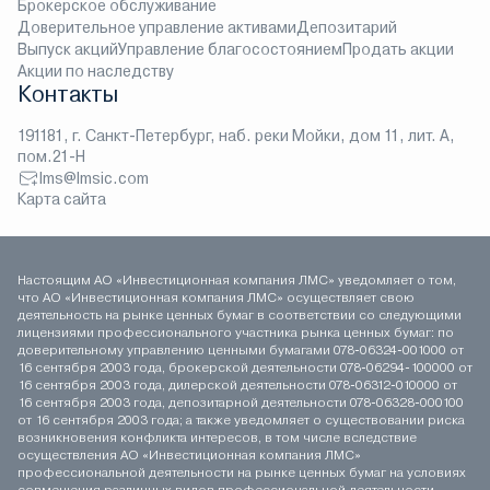
Брокерское обслуживание
Доверительное управление активами
Депозитарий
Выпуск акций
Управление благосостоянием
Продать акции
Акции по наследству
Контакты
191181, г. Санкт-Петербург, наб. реки Мойки, дом 11, лит. А,
пом.21-Н
lms@lmsic.com
Карта сайта
Настоящим АО «Инвестиционная компания ЛМС» уведомляет о том,
что АО «Инвестиционная компания ЛМС» осуществляет свою
деятельность на рынке ценных бумаг в соответствии со следующими
лицензиями профессионального участника рынка ценных бумаг: по
доверительному управлению ценными бумагами 078-06324-001000 от
16 сентября 2003 года, брокерской деятельности 078-06294-100000 от
16 сентября 2003 года, дилерской деятельности 078-06312-010000 от
16 сентября 2003 года, депозитарной деятельности 078-06328-000100
от 16 сентября 2003 года; а также уведомляет о существовании риска
возникновения конфликта интересов, в том числе вследствие
осуществления АО «Инвестиционная компания ЛМС»
профессиональной деятельности на рынке ценных бумаг на условиях