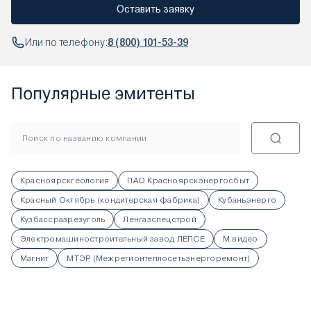
Оставить заявку
Или по телефону:
8 (800) 101-53-39
Популярные эмитенты
Красноярскгеология
ПАО Красноярскэнергосбыт
Красный Октябрь (кондитерская фабрика)
Кубаньэнерго
Кузбассразрезуголь
Ленгазспецстрой
Электромашиностроительный завод ЛЕПСЕ
М.видео
Магнит
МТЭР (Межрегионтеплосетьэнергоремонт)