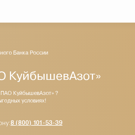
ного Банка России
АО КуйбышевАзот»
 «ПАО КуйбышевАзот» ?
ыгодных условиях!
ону:
8 (800) 101-53-39