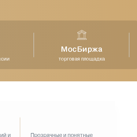
МосБиржа
ии
торговая площадка
ий и
Прозрачные и понятные