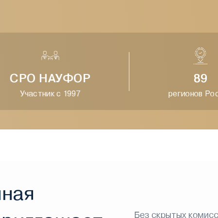
СРО НАУФОР
89
Участник с 1997
регионов Росс
нная
Без скрытых комисс