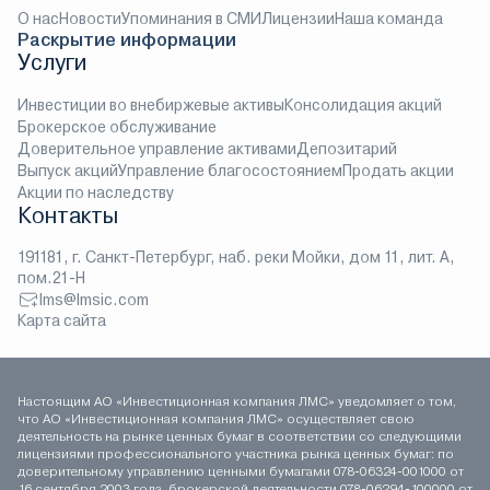
О нас
Новости
Упоминания в СМИ
Лицензии
Наша команда
Раскрытие информации
Услуги
Инвестиции во внебиржевые активы
Консолидация акций
Брокерское обслуживание
Доверительное управление активами
Депозитарий
Выпуск акций
Управление благосостоянием
Продать акции
Акции по наследству
Контакты
191181, г. Санкт-Петербург, наб. реки Мойки, дом 11, лит. А,
пом.21-Н
lms@lmsic.com
Карта сайта
Настоящим АО «Инвестиционная компания ЛМС» уведомляет о том,
что АО «Инвестиционная компания ЛМС» осуществляет свою
деятельность на рынке ценных бумаг в соответствии со следующими
лицензиями профессионального участника рынка ценных бумаг: по
доверительному управлению ценными бумагами 078-06324-001000 от
16 сентября 2003 года, брокерской деятельности 078-06294-100000 от