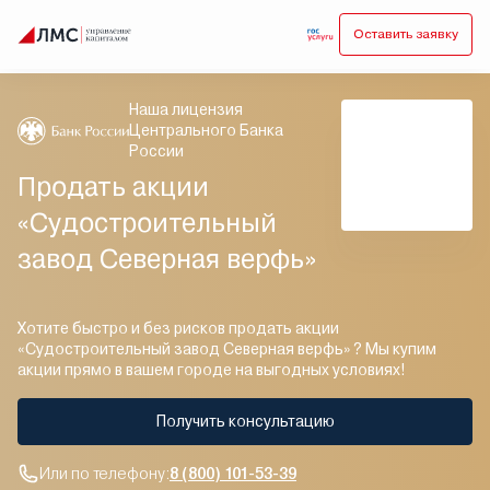
Оставить заявку
Наша лицензия
Центрального Банка
России
Продать акции
«Судостроительный
завод Северная верфь»
Хотите быстро и без рисков продать акции
«Судостроительный завод Северная верфь» ? Мы купим
акции прямо в вашем городе на выгодных условиях!
Получить консультацию
Или по телефону:
8 (800) 101-53-39