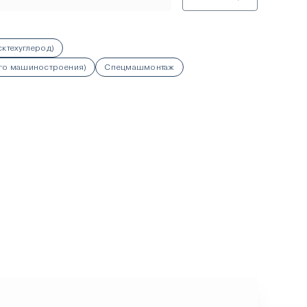
ктехуглерод)
го машиностроения)
Спецмашмонтаж