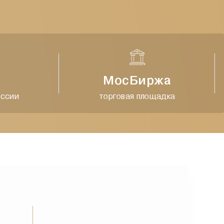
МосБиржа
ии
торговая площадка