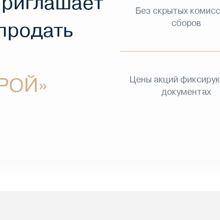
приглашает
Без скрытых комисс
сборов
 продать
РОЙ»
Цены акций фиксирую
документах