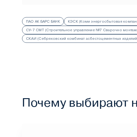
ПАО АК БАРС БАНК
КЭСК (Коми энергосбытовая компан
СУ-7 СМТ (Строительное управление №7 Сварочно монтажн
СКАИ (Себряковский комбинат асбестоцементных изделий
Почему выбирают 