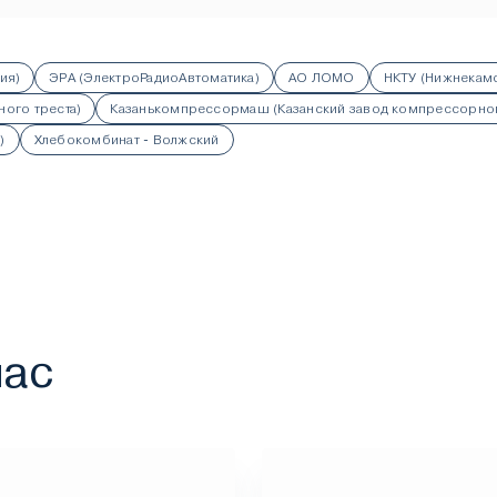
ия)
ЭРА (ЭлектроРадиоАвтоматика)
АО ЛОМО
НКТУ (Нижнекамс
ого треста)
Казанькомпрессормаш (Казанский завод компрессорно
)
Хлебокомбинат - Волжский
нас