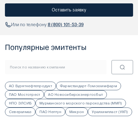
Оставить заявку
Или по телефону:
8 (800) 101-53-39
Популярные эмитенты
АО Бурятнефтепродукт
Фармстандарт-Томскхимфарм
ПАО Мостотрест
АО Новосибирскэнергосбыт
НПО ЭЛСИБ
Мурманского морского пароходства (ММП)
Севералмаз
ПАО Нептун
Микрон
Уралхимпласт (УХП)