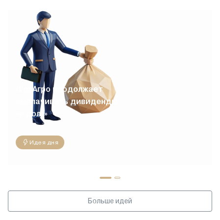
ФосАгро продолжает
выплачивать дивиденды
«в долг»
Идея дня
Больше идей