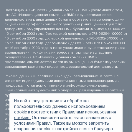
Настоящим АО «Инвестиционная компания ЛМС» уведомляет о том,
что АО «Инвестиционная компания ЛМС» осуществляет свою
деятельность на рынке ценных бумаг в соответствии со следующими
лицензиями профессионального участника рынка ценных бумаг: по
доверительному управлению ценными бумагами 078-06324-001000 от
16 сентября 2003 года, брокерской деятельности 078-06294-100000 от
16 сентября 2003 года, дилерской деятельности 078-06312-010000 от
16 сентября 2003 года, депозитарной деятельности 078-06328-000100
от 16 сентября 2003 года; а также уведомляет о существовании риска
возникновения конфликта интересов, в том числе вследствие
осуществления АО «Инвестиционная компания ЛМС»
профессиональной деятельности на рынке ценных бумаг на условиях
совмещения различных видов профессиональной деятельности.
Рекомендации и инвестиционные идеи, размещённые на сайте, не
являются индивидуальными инвестиционными рекомендациями и
предоставляются исключительно в информационных целях.
Финансовые инструменты либо операции, размещённые на сайте и в
публикуемых материалах, могут не соответствовать вашему
инвестиционному профилю. Определение соответствия
На сайте осуществляется обработка
финансового инструмента либо операции инвестиционным целям,
пользовательских данных с использованием
инвестиционному горизонту и толерантности к риску является
сookie в соответствии с
Правилами использования
задачей инвестора. АО «Инвестиционная компания ЛМС» не несёт
cookies.
Оставаясь на сайте, вы соглашаетесь с
ответственности за возможные убытки инвестора в случае
условиями Правил. Также вы можете запретить
совершения операций, либо инвестирования в финансовые
инструменты, упомянутые на сайте и в публикуемых материалах.
сохранение сookie в настройках своего браузера.