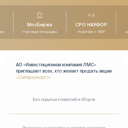
МосБиржа
СРО НАУФОР
ии
торговая площадка
Участник с 1997
ре
АО «Инвестиционная компания ЛМС»
приглашает всех, кто желает продать акции
«Самараэнерго»
Без скрытых комиссий и сборов