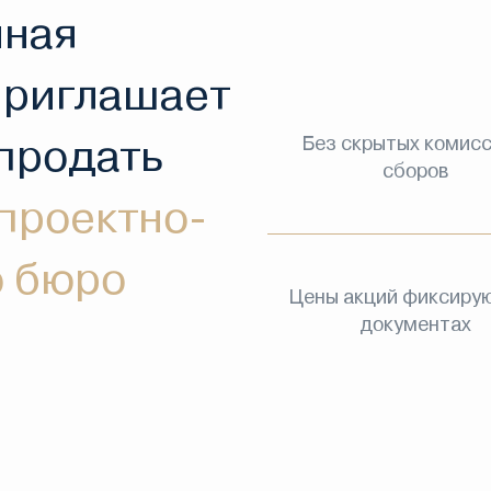
нная
приглашает
 продать
Без скрытых комисс
сборов
проектно-
о бюро
Цены акций фиксирую
документах