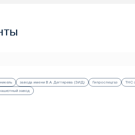
нты
никель
завода имени В.А. Дегтярева (ЗИД)
Гипроспецгаз
ТНС 
арашютный завод