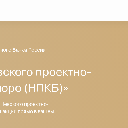
ного Банка России
вского проектно-
бюро (НПКБ)»
«Невского проектно-
м акции прямо в вашем