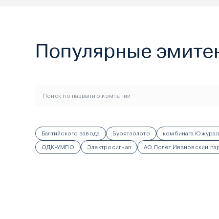
Популярные эмите
Балтийского завода
Бурятзолото
комбината Южурал
ОДК-УМПО
Электросигнал
АО Полет Ивановский п