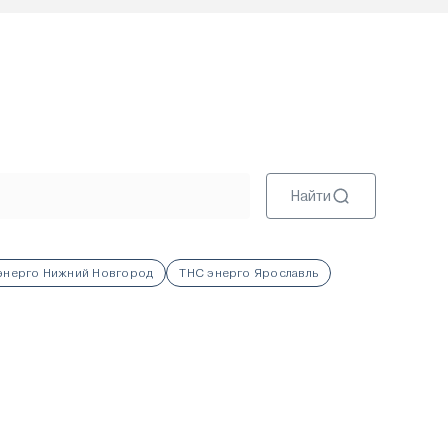
Найти
энерго Нижний Новгород
ТНС энерго Ярославль