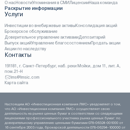
О нас
Новости
Упоминания в СМИ
Лицензии
Наша команда
Раскрытие информации
Услуги
Инвестиции во внебиржевые активы
Консолидация акций
Брокерское обслуживание
Доверительное управление активами
Депозитарий
Выпуск акций
Управление благосостоянием
Продать акции
Акции по наследству
Контакты
191181, г. Санкт-Петербург, наб. реки Мойки, дом 11, лит. А,
пом.21-Н
lms@lmsic.com
Карта сайта
Настоящим АО «Инвестиционная компания ЛМС» уведомляет о том,
что АО «Инвестиционная компания ЛМС» осуществляет свою
деятельность на рынке ценных бумаг в соответствии со следующими
лицензиями профессионального участника рынка ценных бумаг: по
доверительному управлению ценными бумагами 078-06324-001000 от
16 сентября 2003 года, брокерской деятельности 078-06294-100000 от