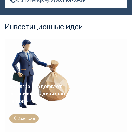
Или по телефону:
8 (800) 101-53-39
Инвестиционные идеи
ФосАгро продолжает
выплачивать дивиденды
«в долг»
Идея дня