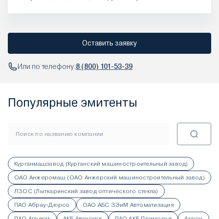
Оставить заявку
Или по телефону:
8 (800) 101-53-39
Популярные эмитенты
Курганмашзавод (Курганский машиностроительный завод)
ОАО Анжеромаш (ОАО Анжерский машиностроительный завод)
ЛЗОС (Лыткаринский завод оптического стекла)
ПАО Абрау-Дюрсо
ОАО АБС ЗЭиМ Автоматизация
ПАО Агрегат
АКБ Авангард
ПАО АКБ Приморье
Акрон