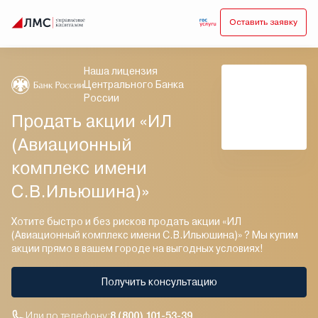
Оставить заявку
Наша лицензия
Центрального Банка
России
Продать акции «ИЛ
(Авиационный
комплекс имени
С.В.Ильюшина)»
Хотите быстро и без рисков продать акции «ИЛ
(Авиационный комплекс имени С.В.Ильюшина)» ? Мы купим
акции прямо в вашем городе на выгодных условиях!
Получить консультацию
Или по телефону:
8 (800) 101-53-39