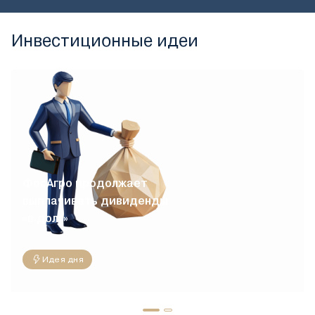
Инвестиционные идеи
ФосАгро продолжает
выплачивать дивиденды
«в долг»
Идея дня