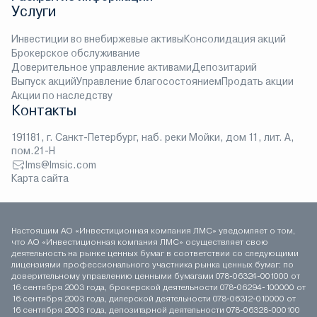
Услуги
Инвестиции во внебиржевые активы
Консолидация акций
Брокерское обслуживание
Доверительное управление активами
Депозитарий
Выпуск акций
Управление благосостоянием
Продать акции
Акции по наследству
Контакты
191181, г. Санкт-Петербург, наб. реки Мойки, дом 11, лит. А,
пом.21-Н
lms@lmsic.com
Карта сайта
Настоящим АО «Инвестиционная компания ЛМС» уведомляет о том,
что АО «Инвестиционная компания ЛМС» осуществляет свою
деятельность на рынке ценных бумаг в соответствии со следующими
лицензиями профессионального участника рынка ценных бумаг: по
доверительному управлению ценными бумагами 078-06324-001000 от
16 сентября 2003 года, брокерской деятельности 078-06294-100000 от
16 сентября 2003 года, дилерской деятельности 078-06312-010000 от
16 сентября 2003 года, депозитарной деятельности 078-06328-000100