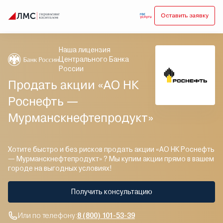
Оставить заявку
Наша лицензия
Центрального Банка
России
Продать акции «АО НК
Роснефть —
Мурманскнефтепродукт»
Хотите быстро и без рисков продать акции «АО НК Роснефть
— Мурманскнефтепродукт» ? Мы купим акции прямо в вашем
городе на выгодных условиях!
Получить консультацию
Или по телефону:
8 (800) 101-53-39