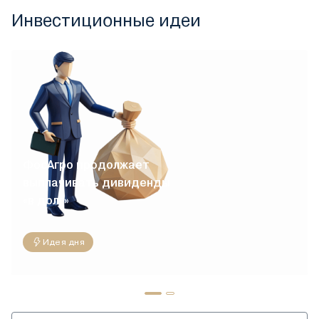
Инвестиционные идеи
ФосАгро продолжает
выплачивать дивиденды
«в долг»
Идея дня