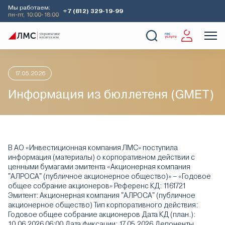
Мы работаем:
+7 (812) 329-19-99
пн-пт, 10:00-18:00
Главная
Аналитика
Информация депозитария
Информац
О Компании
Услуги
Наши кейсы
Аналитика
17.05.2026
Информация из бюллетеня (GMET)
В АО «Инвестиционная компания ЛМС» поступила
информация (материалы) о корпоративном действии с
ценными бумагами эмитента «Акционерная компания
"АЛРОСА" (публичное акционерное общество)» – «Годовое
общее собрание акционеров» Референс КД: 1161721
Эмитент: Акционерная компания "АЛРОСА" (публичное
акционерное общество) Тип корпоративного действия:
Годовое общее собрание акционеров Дата КД (план.):
10.06.2026 06:00 Дата фиксации: 17.05.2026 Депоненты,