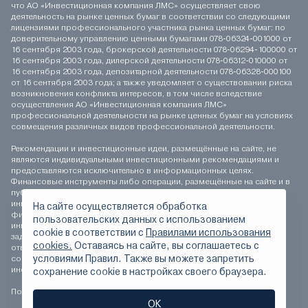
что АО «Инвестиционная компания ЛМС» осуществляет свою
деятельность на рынке ценных бумаг в соответствии со следующими
лицензиями профессионального участника рынка ценных бумаг: по
доверительному управлению ценными бумагами 078-06324-001000 от
16 сентября 2003 года, брокерской деятельности 078-06294-100000 от
16 сентября 2003 года, дилерской деятельности 078-06312-010000 от
16 сентября 2003 года, депозитарной деятельности 078-06328-000100
от 16 сентября 2003 года; а также уведомляет о существовании риска
возникновения конфликта интересов, в том числе вследствие
осуществления АО «Инвестиционная компания ЛМС»
профессиональной деятельности на рынке ценных бумаг на условиях
совмещения различных видов профессиональной деятельности.
Рекомендации и инвестиционные идеи, размещённые на сайте, не
являются индивидуальными инвестиционными рекомендациями и
предоставляются исключительно в информационных целях.
Финансовые инструменты либо операции, размещённые на сайте и в
публикуемых материалах, могут не соответствовать вашему
инвестиционному профилю. Определение соответствия
На сайте осуществляется обработка
финансового инструмента либо операции инвестиционным целям,
пользовательских данных с использованием
инвестиционному горизонту и толерантности к риску является
сookie в соответствии с
Правилами использования
задачей инвестора. АО «Инвестиционная компания ЛМС» не несёт
cookies.
Оставаясь на сайте, вы соглашаетесь с
ответственности за возможные убытки инвестора в случае
условиями Правил. Также вы можете запретить
совершения операций, либо инвестирования в финансовые
инструменты, упомянутые на сайте и в публикуемых материалах.
сохранение сookie в настройках своего браузера.
Положение о персональных данных
ОК