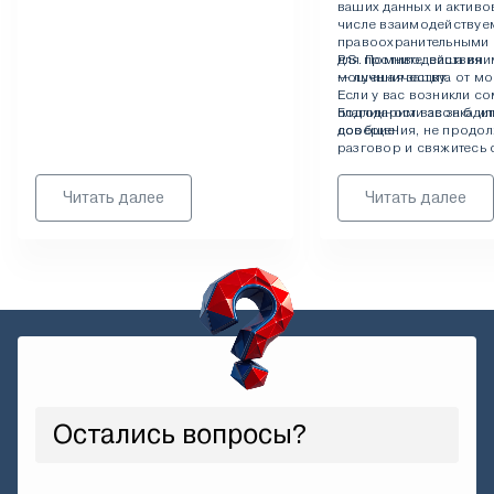
ваших данных и активов
числе взаимодействуе
правоохранительными 
для противодействия
P.S. Помните: ваша вни
мошенничеству.
— лучшая защита от м
Если у вас возникли с
Благодарим вас за бдит
подлинности звонка ил
доверие!
сообщения, не продол
разговор и свяжитесь 
официальные каналы с
указанные на нашем са
Читать далее
Читать далее
Остались вопросы?