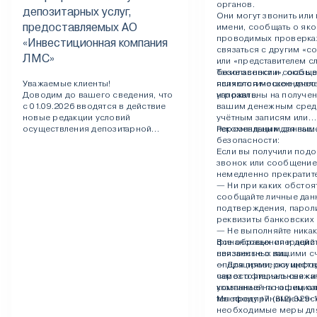
органов.
депозитарных услуг,
Они могут звонить или 
предоставляемых АО
имени, сообщать о як
проводимых проверках
«Инвестиционная компания
связаться с другим «с
ЛМС»
или «представителем 
безопасности», оказыв
Такие звонки и сообщ
Уважаемые клиенты!
психологическое давл
являются мошенничес
Доводим до вашего сведения, что
угрожать.
направлены на получен
с 01.09.2026 вводятся в действие
вашим денежным сред
новые редакции условий
учётным записям или
осуществления депозитарной
персональным данным
Рекомендации для ваш
деятельности (клиентского
безопасности:
регламента), образцов документов,
Если вы получили под
заполняемых депонентами, и
звонок или сообщение
тарифов на оплату депозитарных
немедленно прекратите
услуг, предоставляемых АО
— Ни при каких обстоя
«Инвестиционная компания ЛМС».
сообщайте личные дан
подтверждения, парол
С новой редакцией
реквизиты банковских 
клиентского регламента, образцами
— Не выполняйте никак
документов, заполняемых
финансовых операций 
Все обращения и дейст
депонентамии и внесенными в них
неизвестных лиц.
связанные с вашими с
изменениями можно ознакомиться
— Для проверки инфо
операциями, осуществ
здесь
. Ознакомиться с тарифами
самостоятельно свяжи
через официальные кан
можно
здесь
.
компанией по официа
указанные на нашем са
телефону +7 (812) 329-1
Мы предпринимаем вс
необходимые меры дл