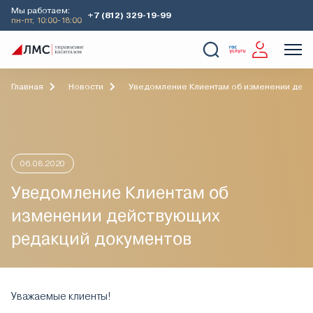
Мы работаем:
+7 (812) 329-19-99
пн-пт, 10:00-18:00
О Компании
Услуги
Наши кейсы
Аналитика
Главная
Новости
Уведомление Клиентам об изменении дейс
06.08.2020
Уведомление Клиентам об
изменении действующих
редакций документов
Уважаемые клиенты!